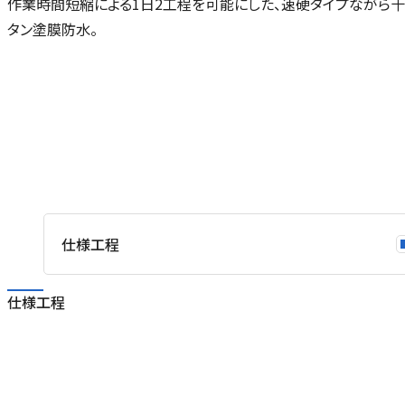
作業時間短縮による1日2工程を可能にした、速硬タイプながら
タン塗膜防水。
仕様工程
仕様工程