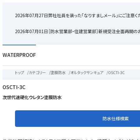
2026年07月27日
弊社社員を装った「なりすましメール」にご注意く
2026年07月01日
［防水営業部・住建営業部］新規受注全面再開の
WATERPROOF
トップ
/
カテゴリー
/
塗膜防水
/
オルタックサンキュア
/
OSCTI-3C
OSCTI-3C
次世代速硬化ウレタン塗膜防水
防水仕様検索