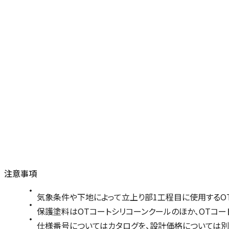
注意事項
気象条件や下地によって立上り部1工程目に使用するOT
保護塗料はOTコートシリコーンクールのほか、OTコー
仕様番号についてはカタログを、設計価格については別