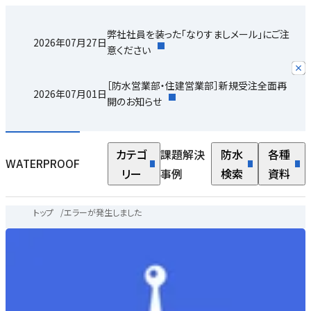
弊社社員を装った「なりすましメール」にご注
2026年07月27日
意ください
［防水営業部・住建営業部］新規受注全面再
2026年07月01日
開のお知らせ
カテゴ
課題解決
防水
各種
WATERPROOF
リー
事例
検索
資料
トップ
/
エラーが発生しました