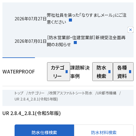
弊社社員を装った「なりすましメール」にご注
2026年07月27日
意ください
［防水営業部・住建営業部］新規受注全面再
2026年07月01日
開のお知らせ
カテゴ
課題解決
防水
各種
WATERPROOF
リー
事例
検索
資料
トップ
/
カテゴリー
/
改質アスファルトシート防水
/
UR都市機構
/
UR 2.8.4_2.8.1(令和5年版)
UR 2.8.4_2.8.1(令和5年版)
防水仕様検索
防水材料検索