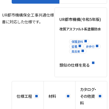
た
ー
UR都市機構保全工事共通仕様
UR都市機構(令和5年版)
タ
書に対応した仕様です。
下
改質アスファルト系塗膜防水
保護塗料
増
密着
非歩行
合
高反射
に
類似の仕様を見る
、
ト
い
す
カタログ・
仕様工程
材料
その他資
マ
料