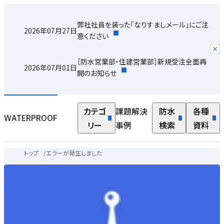
弊社社員を装った「なりすましメール」にご注
2026年07月27日
意ください
［防水営業部・住建営業部］新規受注全面再
2026年07月01日
開のお知らせ
カテゴ
課題解決
防水
各種
WATERPROOF
リー
事例
検索
資料
トップ
/
エラーが発生しました