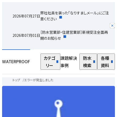
弊社社員を装った「なりすましメール」にご注
2026年07月27日
意ください
［防水営業部・住建営業部］新規受注全面再
2026年07月01日
開のお知らせ
カテゴ
課題解決
防水
各種
WATERPROOF
リー
事例
検索
資料
トップ
/
エラーが発生しました