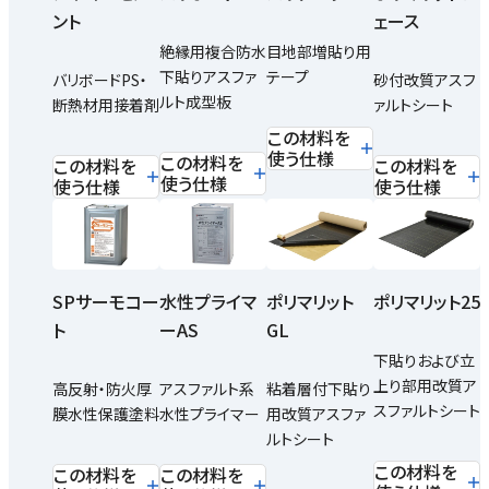
ント
ェース
絶縁用複合防水
目地部増貼り用
下貼りアスファ
テープ
バリボードPS・
砂付改質アスフ
ルト成型板
断熱材用接着剤
ァルトシート
この材料を
使う仕様
この材料を
この材料を
この材料を
使う仕様
使う仕様
使う仕様
SPサーモコー
水性プライマ
ポリマリット
ポリマリット25
ト
ーAS
GL
下貼りおよび立
上り部用改質ア
高反射・防火厚
アスファルト系
粘着層付下貼り
スファルトシート
膜水性保護塗料
水性プライマー
用改質アスファ
ルトシート
この材料を
この材料を
この材料を