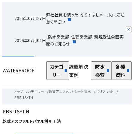
弊社社員を装った「なりすましメール」にご注
2026年07月27日
意ください
［防水営業部・住建営業部］新規受注全面再
2026年07月01日
開のお知らせ
カテゴ
課題解決
防水
各種
WATERPROOF
リー
事例
検索
資料
トップ
/
カテゴリー
/
改質アスファルトシート防水
/
ポリマリット
/
PBS-1S・TH
PBS-1S・TH
乾式アスファルトパネル併用工法