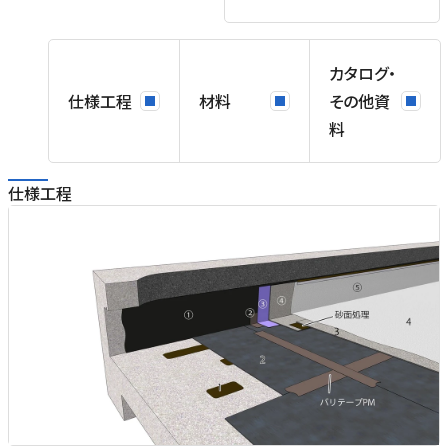
カタログ・
仕様工程
材料
その他資
料
仕様工程
能