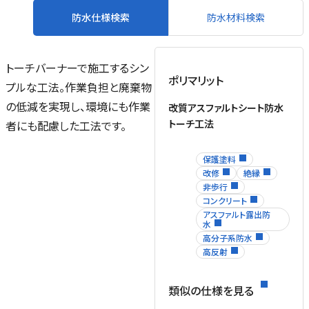
防水仕様検索
防水材料検索
トーチバーナーで施工するシン
ポリマリット
プルな工法。作業負担と廃棄物
の低減を実現し、環境にも作業
改質アスファルトシート防水
トーチ工法
者にも配慮した工法です。
保護塗料
改修
絶縁
非歩行
コンクリート
アスファルト露出防
水
高分子系防水
高反射
類似の仕様を見る