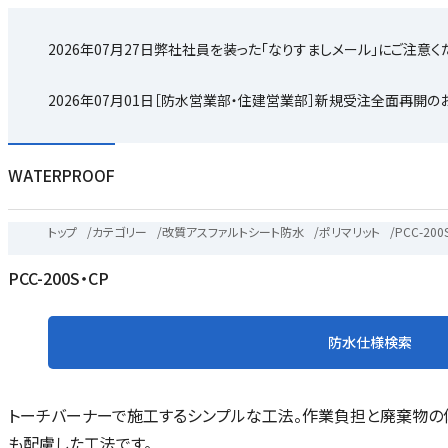
2026年07月27日
弊社社員を装った「なりすましメール」にご注意く
2026年07月01日
［防水営業部・住建営業部］新規受注全面再開の
WATERPROOF
トップ
/
カテゴリー
/
改質アスファルトシート防水
/
ポリマリット
/
PCC-200
PCC-200S・CP
防水仕様検索
トーチバーナーで施工するシンプルな工法。作業負担と廃棄物の
も配慮した工法です。