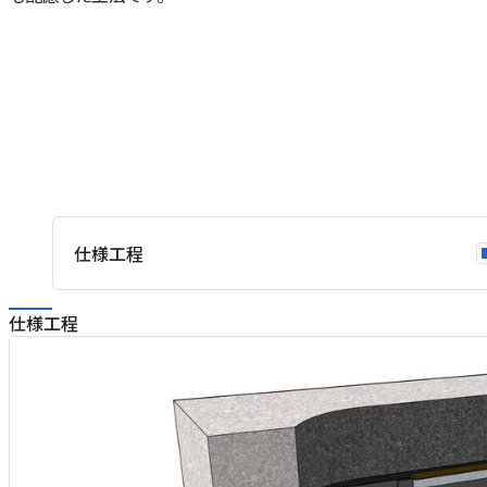
仕様工程
仕様工程
ト
部
上
工