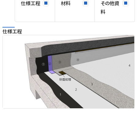
仕様工程
材料
その他資
料
仕様工程
能