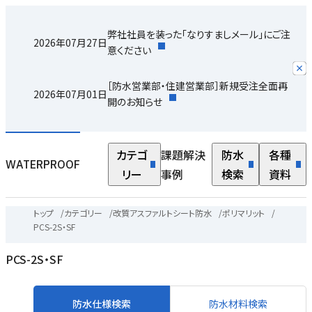
弊社社員を装った「なりすましメール」にご注
2026年07月27日
意ください
［防水営業部・住建営業部］新規受注全面再
2026年07月01日
開のお知らせ
カテゴ
課題解決
防水
各種
WATERPROOF
リー
事例
検索
資料
トップ
/
カテゴリー
/
改質アスファルトシート防水
/
ポリマリット
/
PCS-2S・SF
PCS-2S・SF
防水仕様検索
防水材料検索