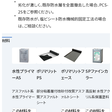
劣化が激しく、既存防水層を全面撤去した場合、PCS-
2Sをご参照ください。
既存防水が、塩ビシート防水機械的固定工法の場合
は、ご相談ください。
材料
水性プライマ
ポリマリット
ポリマリットフ
SPファインカ
ーAS
PS
ェース
ラー
アスファルト系
部分粘着層付改
砂付改質アスフ
高反射 水性アク
水性プライマー
質アスファルト
ァルトシート
リル系保護塗料
シート
この材料を
この材料を
この材料を