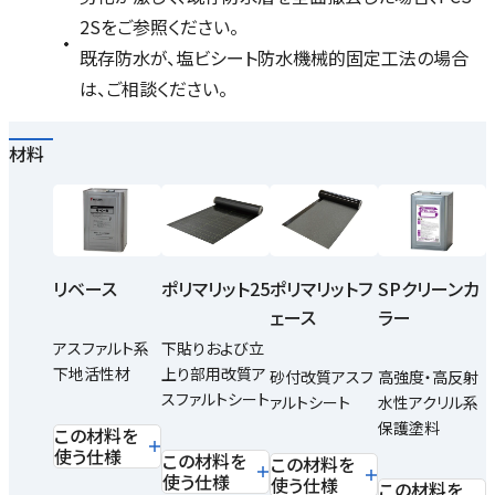
2Sをご参照ください。
既存防水が、塩ビシート防水機械的固定工法の場合
は、ご相談ください。
材料
リベース
ポリマリット25
ポリマリットフ
SPクリーンカ
ェース
ラー
アスファルト系
下貼りおよび立
下地活性材
上り部用改質ア
砂付改質アスフ
高強度・高反射
スファルトシート
ァルトシート
水性アクリル系
保護塗料
この材料を
使う仕様
この材料を
この材料を
使う仕様
使う仕様
この材料を