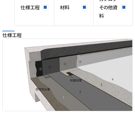
能
仕様工程
材料
その他資
料
設
い
仕様工程
部
路
水
リ
)