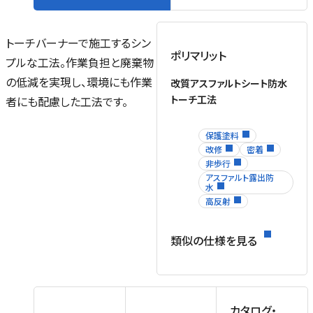
トーチバーナーで施工するシン
ポリマリット
プルな工法。作業負担と廃棄物
の低減を実現し、環境にも作業
改質アスファルトシート防水
トーチ工法
者にも配慮した工法です。
保護塗料
改修
密着
非歩行
アスファルト露出防
水
高反射
類似の仕様を見る
カタログ・