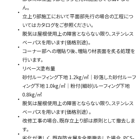
ん。
立上り部施工において平面部先行の場合の工程につ
いてはカタログをご参照ください。
脱気は屋根使用上の障害とならない限り、ステンレス
ベーパスを用います(価格別途)。
コーナー部への増貼り後、増貼り材表面を炙る処理を
行います。
リベース塗布量
砂付ルーフィング下地 1.2kg/㎡｜砂落した砂付ルーフ
ィング下地 1.0kg/㎡｜粉付(細砂)ルーフィング下地
0.8kg/㎡
脱気は屋根使用上の障害とならない限り、ステンレス
ベーパスを用います(価格別途）。
改修工事の場合、既存立上り部は原則として撤去しま
す。
劣化が激しく、既存防水層を全面撤去した場合、PCS-