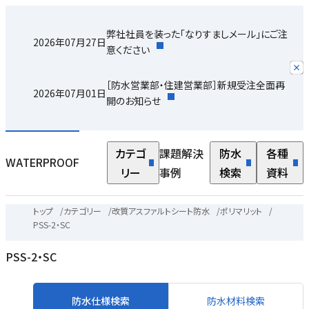
弊社社員を装った「なりすましメール」にご注
2026年07月27日
意ください
［防水営業部・住建営業部］新規受注全面再
2026年07月01日
開のお知らせ
カテゴ
課題解決
防水
各種
WATERPROOF
リー
事例
検索
資料
トップ
/
カテゴリー
/
改質アスファルトシート防水
/
ポリマリット
/
PSS-2・SC
PSS-2・SC
防水仕様検索
防水材料検索