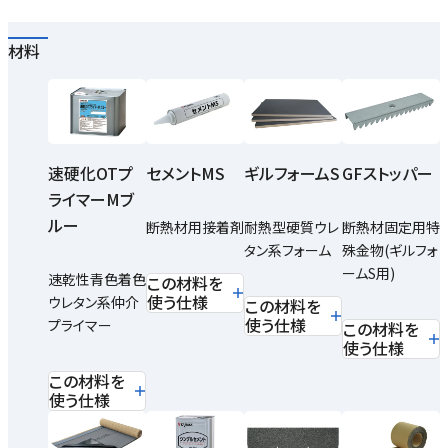
材料
速硬化OTプ
セメントMS
ギルフォームS
GFストッパー
ライマーMブ
ルー
断熱材用接着剤
耐熱型硬質ウレ
断熱材固定用特
タン系フォーム
殊金物(ギルフォ
ームS用)
速乾性青色着色
この材料を
使う仕様
ウレタン系仲介
この材料を
使う仕様
プライマー
この材料を
使う仕様
この材料を
使う仕様