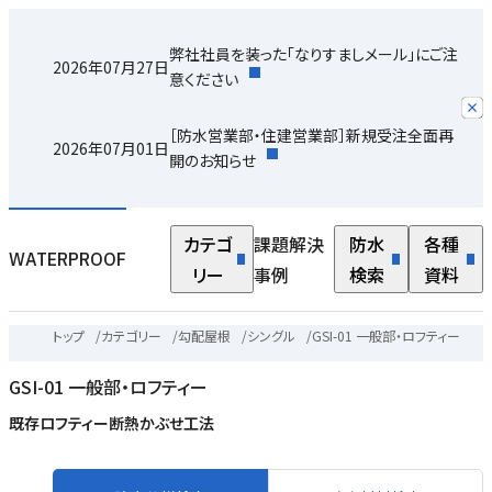
弊社社員を装った「なりすましメール」にご注
2026年07月27日
意ください
［防水営業部・住建営業部］新規受注全面再
2026年07月01日
開のお知らせ
カテゴ
課題解決
防水
各種
WATERPROOF
リー
事例
検索
資料
トップ
/
カテゴリー
/
勾配屋根
/
シングル
/
GSI-01 一般部・ロフティー
GSI-01 一般部・ロフティー
既存ロフティー断熱かぶせ工法