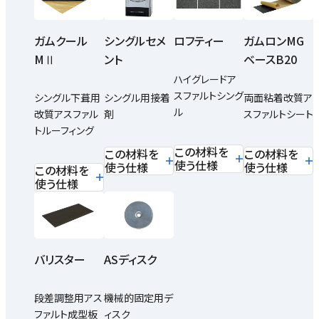
ガムクール
シングルセメ
ロフティー
ガムロンMG
MⅡ
ント
ベースB20
ハイグレードア
スファルトシング
シングル下葺用
シングル用接着
両面粘着改質ア
ル
改質アスファル
剤
スファルトシート
トルーフィング
この材料を
この材料を
この材料を
使う仕様
使う仕様
使う仕様
この材料を
使う仕様
バリスター
ASディスク
段差調整用アス
機械的固定用デ
ファルト成型板
ィスク