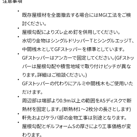
注意事項
既存屋根材を全面撤去する場合にはMGI工法をご検
討ください。
屋根勾配によりズレ止め釘を併用してください。
水切り金物はシングルドリッパーTとシングルエッジT、
中間桟木としてGFストッパーを標準としています。
GFストッパーはアンカーで固定してください。(GFストッ
パーは屋根勾配や積雪地域で取り付けピッチが異な
ります。詳細はご相談ください。)
GFストッパーの代わりにアルミ中間桟木もご使用いた
だけます。
周辺部は端部より0.9m以上の範囲をASディスクで断
熱材を固定します。(断熱材1〜2枚分の長さとします)
軒先およびケラバ部の金物工事は別途となります。
屋根勾配とギルフォームSの厚さにより工事価格が変
わります。