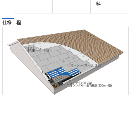
料
仕様工程
層
ア
。