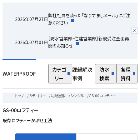
弊社社員を装った「なりすましメール」にご注
2026年07月27日
意ください
［防水営業部・住建営業部］新規受注全面再
2026年07月01日
開のお知らせ
カテゴ
課題解決
防水
各種
WATERPROOF
リー
事例
検索
資料
トップ
/
カテゴリー
/
勾配屋根
/
シングル
/
GS-00ロフティー
GS-00ロフティー
既存ロフティーかぶせ工法