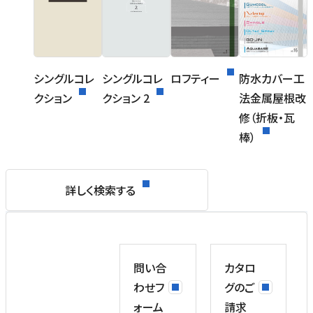
シングルコレ
シングルコレ
ロフティー
防水カバー工
クション
クション 2
法金属屋根改
修（折板・瓦
棒）
詳しく検索する
問い合
カタロ
わせフ
グのご
ォーム
請求