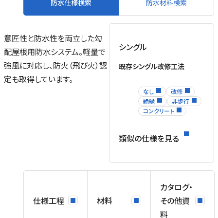
防水仕様検索
防水材料検索
意匠性と防水性を両立した勾
シングル
配屋根用防水システム。軽量で
強風に対応し、防火（飛び火）認
既存シングル改修工法
定も取得しています。
なし
改修
絶縁
非歩行
コンクリート
類似の仕様を見る
カタログ・
仕様工程
材料
その他資
緩
料