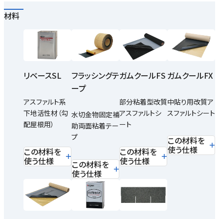
材料
リベースSL
フラッシングテ
ガムクールFS
ガムクールFX
ープ
アスファルト系
部分粘着型改質
中貼り用改質ア
下地活性材（勾
アスファルトシ
スファルトシート
水切金物固定補
配屋根用）
ート
助両面粘着テー
プ
この材料を
使う仕様
この材料を
この材料を
使う仕様
使う仕様
この材料を
使う仕様