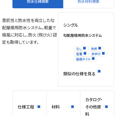
防水仕様検索
防水材料検索
意匠性と防水性を両立した勾
シングル
配屋根用防水システム。軽量で
強風に対応し、防火（飛び火）認
勾配屋根用防水システム
定も取得しています。
なし
改修
密着
非歩行
磁器タイル
類似の仕様を見る
カタログ・
仕様工程
材料
その他資
料