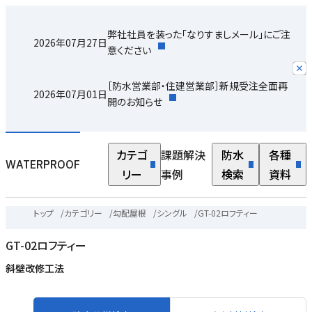
弊社社員を装った「なりすましメール」にご注
2026年07月27日
意ください
［防水営業部・住建営業部］新規受注全面再
2026年07月01日
開のお知らせ
カテゴ
課題解決
防水
各種
WATERPROOF
リー
事例
検索
資料
トップ
/
カテゴリー
/
勾配屋根
/
シングル
/
GT-02ロフティー
GT-02ロフティー
斜壁改修工法