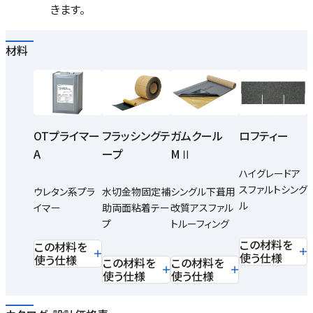
きます。
材料
OTプライマー
フラッシングテ
ガムクール
ロフティー
A
ープ
MⅡ
ハイグレードア
スファルトシング
ウレタン系プラ
水切金物固定補
シングル下葺用
ル
イマー
助両面粘着テー
改質アスファル
プ
トルーフィング
この材料を
この材料を
使う仕様
使う仕様
この材料を
この材料を
使う仕様
使う仕様