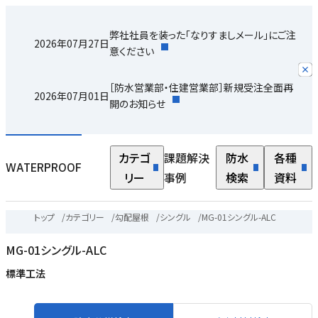
ボ
弊社社員を装った「なりすましメール」にご注
2026年07月27日
の
意ください
部
［防水営業部・住建営業部］新規受注全面再
2026年07月01日
開のお知らせ
さ
カテゴ
課題解決
防水
各種
な
WATERPROOF
リー
事例
検索
資料
地
トップ
/
カテゴリー
/
勾配屋根
/
シングル
/
MG-01シングル-ALC
MG-01シングル-ALC
と
標準工法
い
根