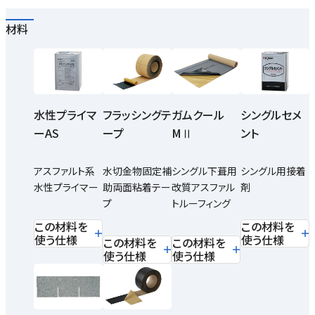
材料
水性プライマ
フラッシングテ
ガムクール
シングルセメ
ーAS
ープ
MⅡ
ント
アスファルト系
水切金物固定補
シングル下葺用
シングル用接着
水性プライマー
助両面粘着テー
改質アスファル
剤
プ
トルーフィング
この材料を
この材料を
使う仕様
使う仕様
この材料を
この材料を
使う仕様
使う仕様