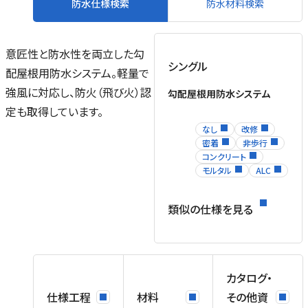
去
防水仕様検索
防水材料検索
な
に
意匠性と防水性を両立した勾
シングル
は
配屋根用防水システム。軽量で
採
強風に対応し、防火（飛び火）認
勾配屋根用防水システム
。
定も取得しています。
行
防
なし
改修
密着
非歩行
コンクリート
る
モルタル
ALC
場
類似の仕様を見る
ま
お
が
水
カタログ・
て
仕様工程
材料
その他資
ま