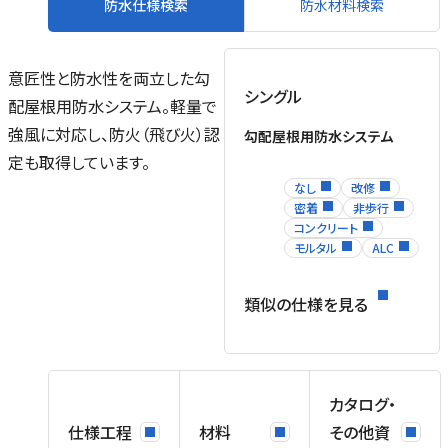
防水仕様検索
防水材料検索
な
地
意匠性と防水性を両立した勾
シングル
配屋根用防水システム。軽量で
強風に対応し、防火（飛び火）認
勾配屋根用防水システム
と
定も取得しています。
なし
改修
い
密着
非歩行
根
コンクリート
去
モルタル
ALC
な
類似の仕様を見る
に
は
採
。
カタログ・
行
防
仕様工程
材料
その他資