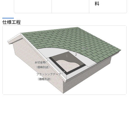
料
る
場
仕様工程
ま
お
が
水
て
ま
合