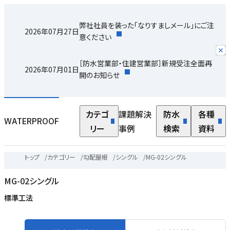
弊社社員を装った「なりすましメール」にご注
2026年07月27日
意ください
［防水営業部・住建営業部］新規受注全面再
2026年07月01日
開のお知らせ
カテゴ
課題解決
防水
各種
WATERPROOF
リー
事例
検索
資料
ボ
の
トップ
/
カテゴリー
/
勾配屋根
/
シングル
/
MG-02シングル
部
MG-02シングル
標準工法
さ