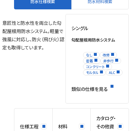
防水仕様検索
防水材料検索
意匠性と防水性を両立した勾
シングル
配屋根用防水システム。軽量で
強風に対応し、防火（飛び火）認
勾配屋根用防水システム
ボ
定も取得しています。
の
なし
改修
密着
非歩行
部
コンクリート
モルタル
ALC
さ
類似の仕様を見る
な
地
カタログ・
仕様工程
材料
その他資