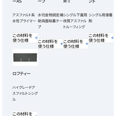
ーAS
ープ
MⅡ
ント
アスファルト系
水切金物固定補
シングル下葺用
シングル用接着
水性プライマー
助両面粘着テー
改質アスファル
剤
プ
トルーフィング
この材料を
この材料を
使う仕様
使う仕様
この材料を
この材料を
使う仕様
使う仕様
ロフティー
ハイグレードア
スファルトシング
ル
この材料を