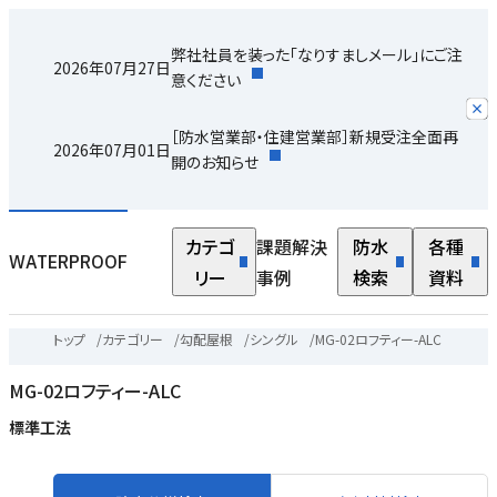
弊社社員を装った「なりすましメール」にご注
2026年07月27日
意ください
［防水営業部・住建営業部］新規受注全面再
2026年07月01日
開のお知らせ
カテゴ
課題解決
防水
各種
WATERPROOF
リー
事例
検索
資料
トップ
/
カテゴリー
/
勾配屋根
/
シングル
/
MG-02ロフティー-ALC
MG-02ロフティー-ALC
標準工法