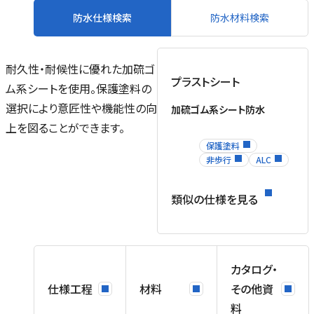
防水仕様検索
防水材料検索
耐久性・耐候性に優れた加硫ゴ
プラストシート
ム系シートを使用。保護塗料の
ル
選択により意匠性や機能性の向
加硫ゴム系シート防水
場
上を図ることができます。
を
保護塗料
ネ
非歩行
ALC
ス
類似の仕様を見る
、
カタログ・
仕様工程
材料
その他資
料
用