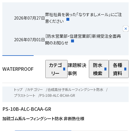
弊社社員を装った「なりすましメール」にご注
2026年07月27日
意ください
［防水営業部・住建営業部］新規受注全面再
2026年07月01日
開のお知らせ
カテゴ
課題解決
防水
各種
WATERPROOF
リー
事例
検索
資料
トップ
/
カテゴリー
/
合成高分子系ルーフィングシート防水
/
プラストシート
/
PS-10B-ALC-BCAA-GR
PS-10B-ALC-BCAA-GR
加硫ゴム系ルーフィングシート防水 非断熱仕様