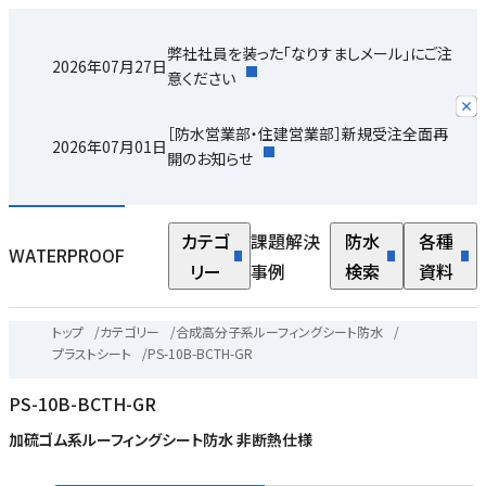
弊社社員を装った「なりすましメール」にご注
2026年07月27日
意ください
［防水営業部・住建営業部］新規受注全面再
2026年07月01日
開のお知らせ
カテゴ
課題解決
防水
各種
WATERPROOF
リー
事例
検索
資料
トップ
/
カテゴリー
/
合成高分子系ルーフィングシート防水
/
プラストシート
/
PS-10B-BCTH-GR
PS-10B-BCTH-GR
加硫ゴム系ルーフィングシート防水 非断熱仕様