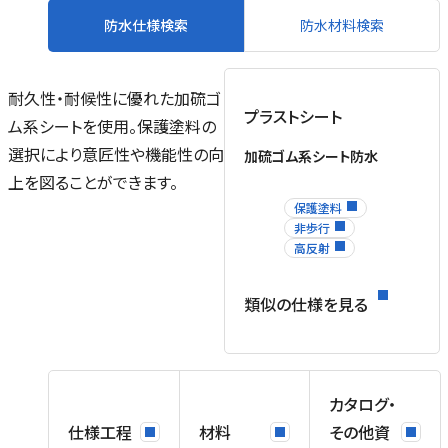
防水仕様検索
防水材料検索
耐久性・耐候性に優れた加硫ゴ
プラストシート
ム系シートを使用。保護塗料の
選択により意匠性や機能性の向
加硫ゴム系シート防水
ル
上を図ることができます。
場
保護塗料
を
非歩行
ネ
高反射
ス
類似の仕様を見る
、
カタログ・
仕様工程
材料
その他資