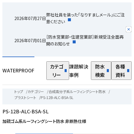
弊社社員を装った「なりすましメール」にご注
2026年07月27日
意ください
［防水営業部・住建営業部］新規受注全面再
2026年07月01日
開のお知らせ
カテゴ
課題解決
防水
各種
WATERPROOF
リー
事例
検索
資料
トップ
/
カテゴリー
/
合成高分子系ルーフィングシート防水
/
プラストシート
/
PS-12B-ALC-BSA-SL
PS-12B-ALC-BSA-SL
加硫ゴム系ルーフィングシート防水 非断熱仕様