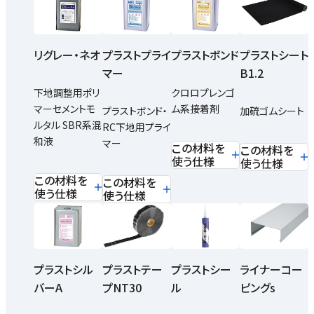
リグレー・ネオ
プラストプライ
プラストボンド
プラストシート
マー
B1.2
下地調整用ポリ
クロロプレンゴ
マーセメントモ
ム系接着剤
プラストボンド・
加硫ゴムシート
ルタル SBR系混
RC下地用プライ
和液
マー
この材料を
この材料を
使う仕様
使う仕様
この材料を
この材料を
使う仕様
使う仕様
プラストシル
プラストテー
プラストシー
ライナーコー
バーA
プNT30
ル
ピングs