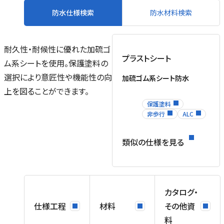
防水仕様検索
防水材料検索
耐久性・耐候性に優れた加硫ゴ
プラストシート
ム系シートを使用。保護塗料の
ル
選択により意匠性や機能性の向
加硫ゴム系シート防水
場
上を図ることができます。
を
保護塗料
ネ
非歩行
ALC
ス
類似の仕様を見る
、
カタログ・
仕様工程
材料
その他資
料
用