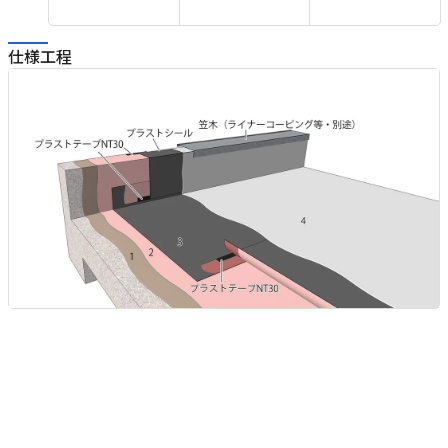
ネ
ス
仕様工程
、
用