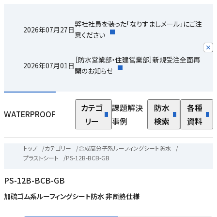
弊社社員を装った「なりすましメール」にご注
2026年07月27日
意ください
［防水営業部・住建営業部］新規受注全面再
2026年07月01日
開のお知らせ
カテゴ
課題解決
防水
各種
WATERPROOF
リー
事例
検索
資料
トップ
/
カテゴリー
/
合成高分子系ルーフィングシート防水
/
プラストシート
/
PS-12B-BCB-GB
PS-12B-BCB-GB
加硫ゴム系ルーフィングシート防水 非断熱仕様