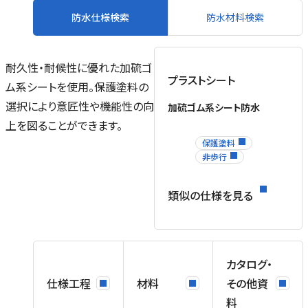
防水仕様検索
防水材料検索
耐久性・耐候性に優れた加硫ゴ
プラストシート
ム系シートを使用。保護塗料の
選択により意匠性や機能性の向
加硫ゴム系シート防水
上を図ることができます。
保護塗料
非歩行
類似の仕様を見る
カタログ・
ル
場
仕様工程
材料
その他資
を
料