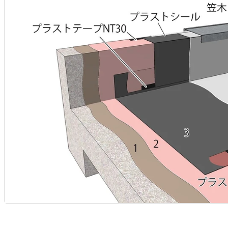
ル
場
を
ネ
ス
、
用