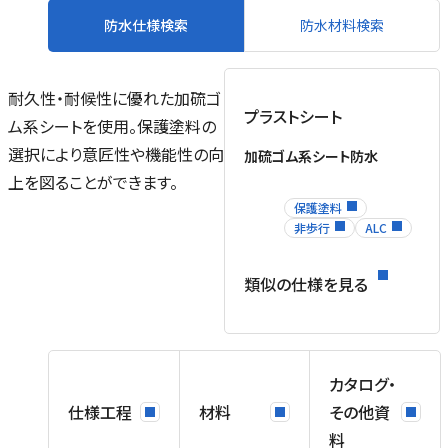
防水仕様検索
防水材料検索
耐久性・耐候性に優れた加硫ゴ
プラストシート
ム系シートを使用。保護塗料の
ル
選択により意匠性や機能性の向
加硫ゴム系シート防水
場
上を図ることができます。
を
保護塗料
ネ
非歩行
ALC
ス
類似の仕様を見る
、
カタログ・
仕様工程
材料
その他資
料
用