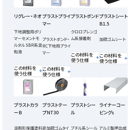
リグレー・ネオ
プラストプライ
プラストボンド
プラストシート
マー
B1.5
下地調整用ポリ
クロロプレンゴ
マーセメントモ
ム系接着剤
プラストボンド・
加硫ゴムシート
ルタル SBR系混
RC下地用プライ
和液
マー
この材料を
この材料を
使う仕様
使う仕様
この材料を
この材料を
使う仕様
使う仕様
プラストカラ
プラストテー
プラストシー
ライナーコー
ーB
プNT30
ル
ピングs
溶剤形保護塗料
非加硫ゴムタイ
ブチル系シール
アルミ製押出成