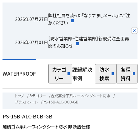
弊社社員を装った「なりすましメール」にご注
2026年07月27日
意ください
［防水営業部・住建営業部］新規受注全面再
2026年07月01日
開のお知らせ
カテゴ
課題解決
防水
各種
WATERPROOF
リー
事例
検索
資料
トップ
/
カテゴリー
/
合成高分子系ルーフィングシート防水
/
プラストシート
/
PS-15B-ALC-BCB-GB
PS-15B-ALC-BCB-GB
加硫ゴム系ルーフィングシート防水 非断熱仕様