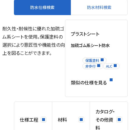
防水仕様検索
防水材料検索
耐久性・耐候性に優れた加硫ゴ
プラストシート
ム系シートを使用。保護塗料の
ル
選択により意匠性や機能性の向
加硫ゴム系シート防水
場
上を図ることができます。
を
保護塗料
ネ
非歩行
ALC
ス
類似の仕様を見る
、
カタログ・
仕様工程
材料
その他資
料
用