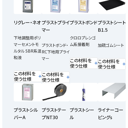
リグレー・ネオ
プラストプライ
プラストボンド
プラストシート
マー
B1.5
下地調整用ポリ
クロロプレンゴ
マーセメントモ
ム系接着剤
プラストボンド・
加硫ゴムシート
ルタル SBR系混
RC下地用プライ
和液
マー
この材料を
この材料を
使う仕様
使う仕様
この材料を
この材料を
使う仕様
使う仕様
プラストシル
プラストテー
プラストシー
ライナーコー
バーA
プNT30
ル
ピングs