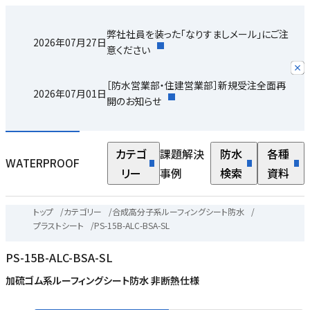
弊社社員を装った「なりすましメール」にご注
2026年07月27日
意ください
［防水営業部・住建営業部］新規受注全面再
2026年07月01日
開のお知らせ
カテゴ
課題解決
防水
各種
WATERPROOF
リー
事例
検索
資料
トップ
/
カテゴリー
/
合成高分子系ルーフィングシート防水
/
プラストシート
/
PS-15B-ALC-BSA-SL
PS-15B-ALC-BSA-SL
加硫ゴム系ルーフィングシート防水 非断熱仕様