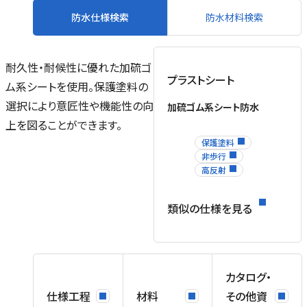
防水仕様検索
防水材料検索
耐久性・耐候性に優れた加硫ゴ
プラストシート
ム系シートを使用。保護塗料の
選択により意匠性や機能性の向
加硫ゴム系シート防水
ル
上を図ることができます。
場
保護塗料
を
非歩行
ネ
高反射
ス
類似の仕様を見る
、
カタログ・
仕様工程
材料
その他資