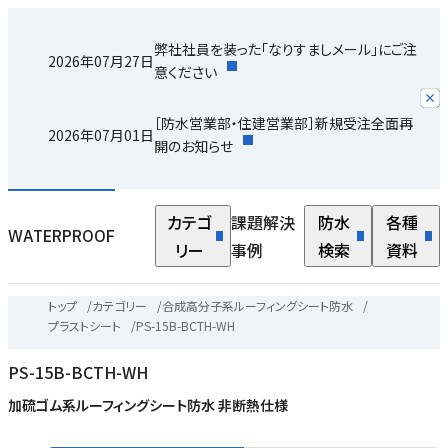
弊社社員を装った「なりすましメール」にご注
2026年07月27日
意ください
［防水営業部・住建営業部］新規受注全面再
2026年07月01日
開のお知らせ
カテゴ
課題解決
防水
各種
WATERPROOF
リー
事例
検索
資料
トップ
/
カテゴリー
/
合成高分子系ルーフィングシート防水
/
プラストシート
/
PS-15B-BCTH-WH
PS-15B-BCTH-WH
加硫ゴム系ルーフィングシート防水 非断熱仕様