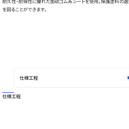
耐久性・耐候性に優れた加硫ゴム系シートを使用。保護塗料の
を
を図ることができます。
ネ
ス
、
仕様工程
用
仕様工程