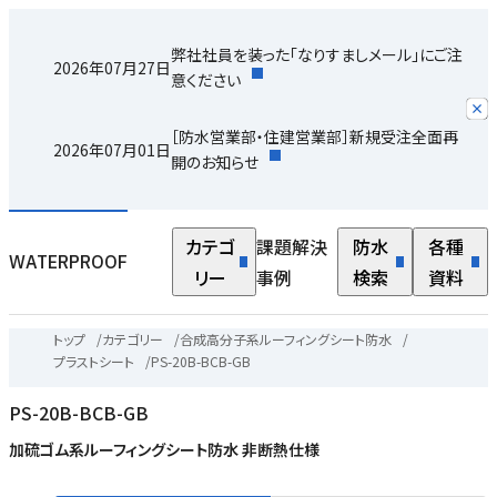
弊社社員を装った「なりすましメール」にご注
2026年07月27日
意ください
［防水営業部・住建営業部］新規受注全面再
2026年07月01日
開のお知らせ
カテゴ
課題解決
防水
各種
WATERPROOF
リー
事例
検索
資料
トップ
/
カテゴリー
/
合成高分子系ルーフィングシート防水
/
プラストシート
/
PS-20B-BCB-GB
PS-20B-BCB-GB
加硫ゴム系ルーフィングシート防水 非断熱仕様