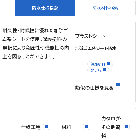
防水仕様検索
防水材料検索
耐久性・耐候性に優れた加硫ゴ
プラストシート
ム系シートを使用。保護塗料の
ル
選択により意匠性や機能性の向
加硫ゴム系シート防水
場
上を図ることができます。
を
保護塗料
ネ
非歩行
ス
類似の仕様を見る
、
カタログ・
仕様工程
材料
その他資
料
用