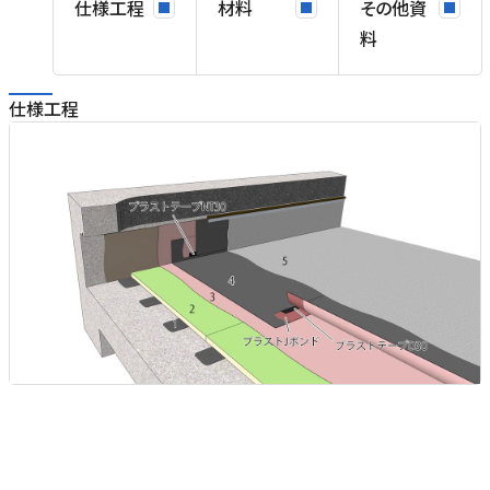
仕様工程
材料
その他資
料
仕様工程