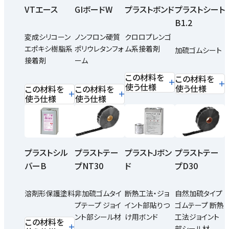
VTエース
GIボードW
プラストボンド
プラストシート
B1.2
変成シリコーン
ノンフロン硬質
クロロプレンゴ
エポキシ樹脂系
ポリウレタンフォ
ム系接着剤
加硫ゴムシート
接着剤
ーム
この材料を
この材料を
使う仕様
使う仕様
この材料を
この材料を
使う仕様
使う仕様
プラストテー
プラストJボン
プラストテー
プラストシル
プNT30
ド
プD30
バーB
非加硫ゴムタイ
断熱工法・ジョ
自然加硫タイプ
溶剤形保護塗料
プテープ ジョイ
イント部貼りつ
ゴムテープ 断熱
ント部シール材
け用ボンド
工法ジョイント
この材料を
部シール材