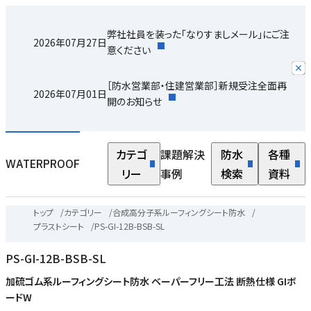
弊社社員を装った「なりすましメール」にご注
2026年07月27日
意ください
［防水営業部・住建営業部］新規受注全面再
2026年07月01日
開のお知らせ
カテゴ
課題解決
防水
各種
WATERPROOF
リー
事例
検索
資料
トップ
/
カテゴリー
/
合成高分子系ルーフィングシート防水
/
プラストシート
/
PS-GI-12B-BSB-SL
PS-GI-12B-BSB-SL
加硫ゴム系ルーフィングシート防水 ベーパーフリー工法 断熱仕様 GIボ
ードW