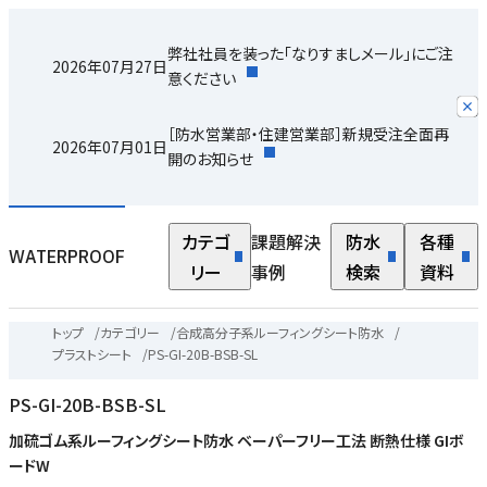
弊社社員を装った「なりすましメール」にご注
2026年07月27日
意ください
［防水営業部・住建営業部］新規受注全面再
2026年07月01日
開のお知らせ
カテゴ
課題解決
防水
各種
WATERPROOF
リー
事例
検索
資料
トップ
/
カテゴリー
/
合成高分子系ルーフィングシート防水
/
プラストシート
/
PS-GI-20B-BSB-SL
PS-GI-20B-BSB-SL
加硫ゴム系ルーフィングシート防水 ベーパーフリー工法 断熱仕様 GIボ
ードW