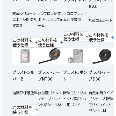
B2.0
変成シリコーン
ノンフロン硬質
クロロプレンゴ
エポキシ樹脂系
ポリウレタンフォ
ム系接着剤
加硫ゴムシート
接着剤
ーム
この材料を
この材料を
使う仕様
使う仕様
この材料を
この材料を
使う仕様
使う仕様
プラストテー
プラストJボン
プラストテー
プラストシル
プNT30
ド
プD30
バーB
非加硫ゴムタイ
断熱工法・ジョ
自然加硫タイプ
溶剤形保護塗料
プテープ ジョイ
イント部貼りつ
ゴムテープ 断熱
ント部シール材
け用ボンド
工法ジョイント
この材料を
部シール材
使う仕様