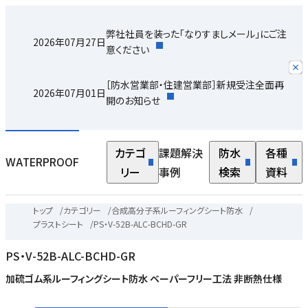
弊社社員を装った「なりすましメール」にご注
2026年07月27日
意ください
［防水営業部・住建営業部］新規受注全面再
2026年07月01日
開のお知らせ
カテゴ
課題解決
防水
各種
WATERPROOF
リー
事例
検索
資料
トップ
/
カテゴリー
/
合成高分子系ルーフィングシート防水
/
プラストシート
/
PS・V-52B-ALC-BCHD-GR
PS・V-52B-ALC-BCHD-GR
加硫ゴム系ルーフィングシート防水 ベーパーフリー工法 非断熱仕様