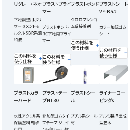
リグレー・ネオ
プラストプライ
プラストボンド
プラストシート
マー
VF-B5.2
下地調整用ポリ
クロロプレンゴ
マーセメントモ
ム系接着剤
プラストボンド・
カラー加硫ゴム
ルタル SBR系混
RC下地用プライ
シート
和液
マー
この材料を
使う仕様
この材料を
使う仕様
この材料を
この材料を
使う仕様
使う仕様
プラストカラ
プラストテー
プラストシー
ライナーコー
ーハード
プNT30
ル
ピングs
水性アクリル系
非加硫ゴムタイ
ブチル系シール
アルミ製押出成
保護塗料 軽歩
プテープ ジョイ
材
型笠木
行用
ント部シール材