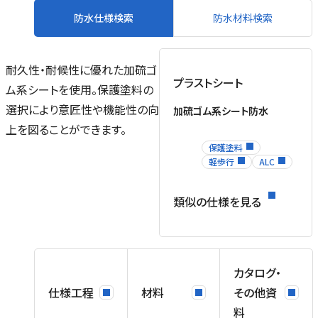
防水仕様検索
防水材料検索
耐久性・耐候性に優れた加硫ゴ
プラストシート
ム系シートを使用。保護塗料の
ル
選択により意匠性や機能性の向
加硫ゴム系シート防水
場
上を図ることができます。
を
保護塗料
ネ
軽歩行
ALC
ス
類似の仕様を見る
㎡
ま
ス
カタログ・
仕様工程
材料
その他資
料
こ