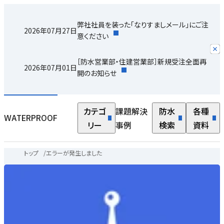
弊社社員を装った「なりすましメール」にご注
2026年07月27日
意ください
［防水営業部・住建営業部］新規受注全面再
2026年07月01日
開のお知らせ
カテゴ
課題解決
防水
各種
WATERPROOF
リー
事例
検索
資料
トップ
/
エラーが発生しました