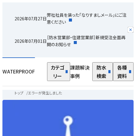
弊社社員を装った「なりすましメール」にご注
2026年07月27日
意ください
［防水営業部・住建営業部］新規受注全面再
2026年07月01日
開のお知らせ
カテゴ
課題解決
防水
各種
WATERPROOF
リー
事例
検索
資料
トップ
/
エラーが発生しました