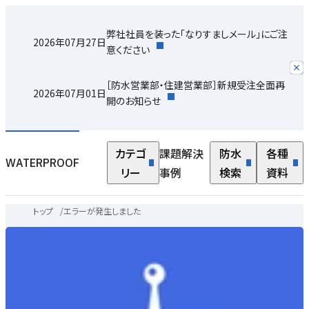
弊社社員を装った「なりすましメール」にご注
2026年07月27日
意ください
［防水営業部・住建営業部］新規受注全面再
2026年07月01日
開のお知らせ
カテゴ
課題解決
防水
各種
WATERPROOF
リー
事例
検索
資料
トップ
/
エラーが発生しました