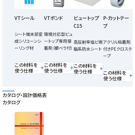
VTシール
VTボンド
ビュートップ
P-カットテー
C15
プ
シート端末部変
環境対応型ビュ
成シリコーンシ
ートップ専用接
高反射率塩ビ樹
アクリル粘着剤
ーリング材
着剤（櫛ベラ付）
脂系防水シート
付きPEクロステ
ープ
この材料を
この材料を
この材料を
使う仕様
使う仕様
使う仕様
この材料を
使う仕様
カタログ・設計価格表
カタログ