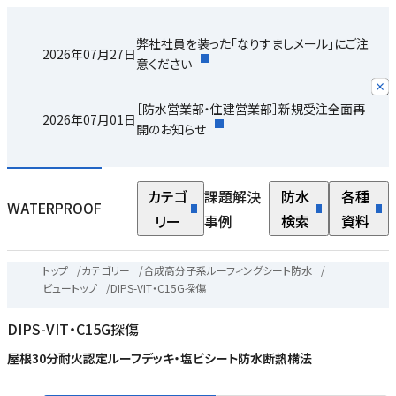
弊社社員を装った「なりすましメール」にご注
2026年07月27日
意ください
［防水営業部・住建営業部］新規受注全面再
2026年07月01日
開のお知らせ
カテゴ
課題解決
防水
各種
WATERPROOF
リー
事例
検索
資料
トップ
/
カテゴリー
/
合成高分子系ルーフィングシート防水
/
ビュートップ
/
DIPS-VIT・C15G探傷
DIPS-VIT・C15G探傷
屋根30分耐火認定ルーフデッキ・塩ビシート防水断熱構法