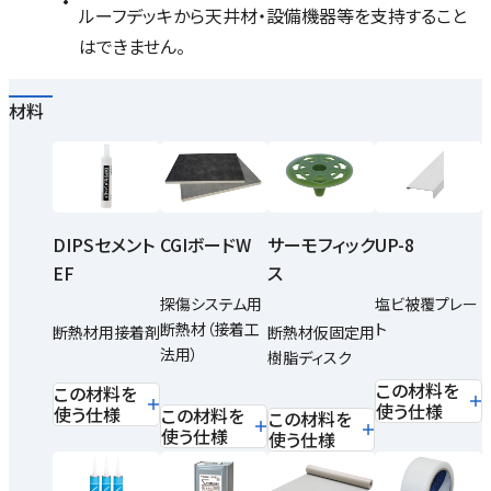
ルーフデッキから天井材・設備機器等を支持すること
はできません。
材料
DIPSセメント
CGIボードW
UP-8
サーモフィック
EF
ス
探傷システム用
塩ビ被覆プレー
断熱材（接着工
ト
断熱材用接着剤
断熱材仮固定用
法用）
樹脂ディスク
この材料を
この材料を
使う仕様
使う仕様
この材料を
この材料を
使う仕様
使う仕様