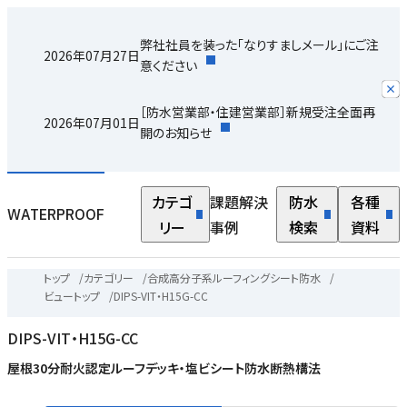
弊社社員を装った「なりすましメール」にご注
2026年07月27日
意ください
［防水営業部・住建営業部］新規受注全面再
2026年07月01日
開のお知らせ
カテゴ
課題解決
防水
各種
WATERPROOF
リー
事例
検索
資料
トップ
/
カテゴリー
/
合成高分子系ルーフィングシート防水
/
ビュートップ
/
DIPS-VIT・H15G-CC
DIPS-VIT・H15G-CC
屋根30分耐火認定ルーフデッキ・塩ビシート防水断熱構法