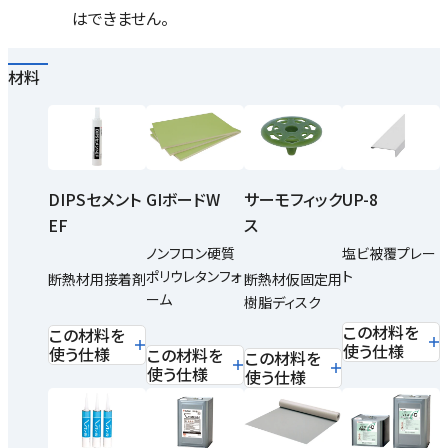
はできません。
材料
DIPSセメント
GIボードW
UP-8
サーモフィック
EF
ス
ノンフロン硬質
塩ビ被覆プレー
ポリウレタンフォ
ト
断熱材用接着剤
断熱材仮固定用
ーム
樹脂ディスク
この材料を
この材料を
使う仕様
使う仕様
この材料を
この材料を
使う仕様
使う仕様