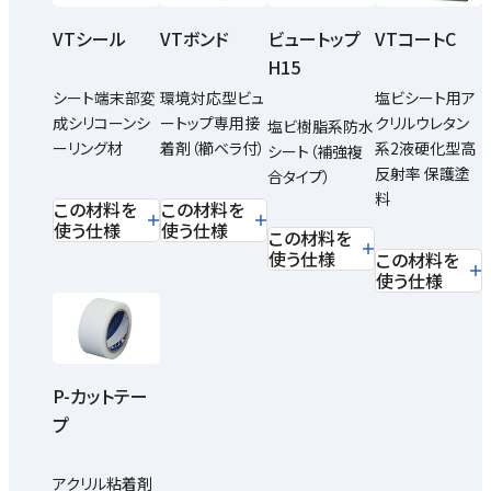
VTシール
VTボンド
ビュートップ
VTコートC
H15
シート端末部変
環境対応型ビュ
塩ビシート用ア
成シリコーンシ
ートップ専用接
クリルウレタン
塩ビ樹脂系防水
ーリング材
着剤（櫛ベラ付）
系2液硬化型高
シート（補強複
反射率 保護塗
合タイプ）
料
この材料を
この材料を
使う仕様
使う仕様
この材料を
使う仕様
この材料を
使う仕様
P-カットテー
プ
アクリル粘着剤