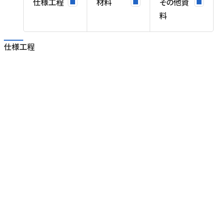
仕様工程
材料
その他資
料
仕様工程