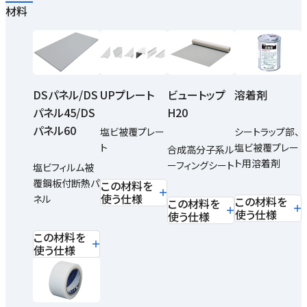
材料
DSパネル/DS
UPプレート
ビュートップ
溶着剤
パネル45/DS
H20
パネル60
塩ビ被覆プレー
シートラップ部、
ト
塩ビ被覆プレー
合成高分子系ル
ト用溶着剤
ーフィングシート
塩ビフィルム被
覆鋼板付断熱パ
この材料を
使う仕様
ネル
この材料を
この材料を
使う仕様
使う仕様
この材料を
使う仕様