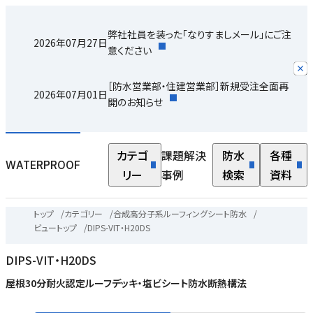
弊社社員を装った「なりすましメール」にご注
2026年07月27日
意ください
［防水営業部・住建営業部］新規受注全面再
2026年07月01日
開のお知らせ
カテゴ
課題解決
防水
各種
WATERPROOF
リー
事例
検索
資料
トップ
/
カテゴリー
/
合成高分子系ルーフィングシート防水
/
ビュートップ
/
DIPS-VIT・H20DS
DIPS-VIT・H20DS
屋根30分耐火認定ルーフデッキ・塩ビシート防水断熱構法