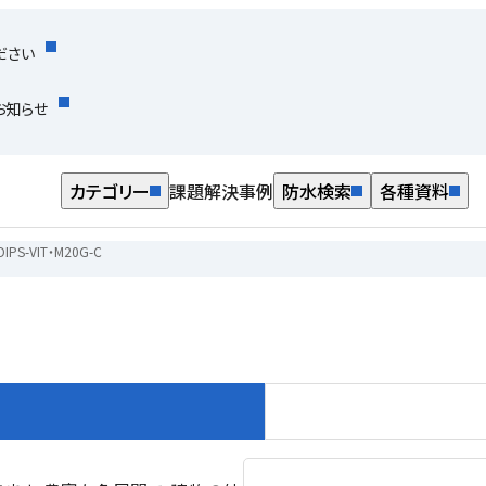
ださい
お知らせ
カテゴリー
課題解決事例
防水検索
各種資料
DIPS-VIT・M20G-C