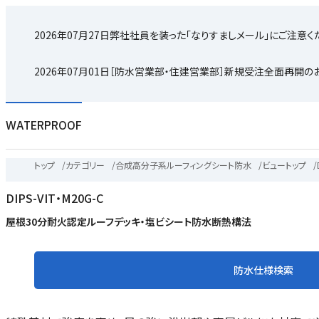
2026年07月27日
弊社社員を装った「なりすましメール」にご注意く
2026年07月01日
［防水営業部・住建営業部］新規受注全面再開の
WATERPROOF
トップ
/
カテゴリー
/
合成高分子系ルーフィングシート防水
/
ビュートップ
/
DIPS-VIT・M20G-C
屋根30分耐火認定ルーフデッキ・塩ビシート防水断熱構法
防水仕様検索