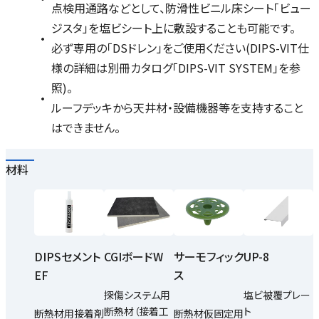
点検用通路などとして、防滑性ビニル床シート「ビュー
ジスタ」を塩ビシート上に敷設することも可能です。
必ず専用の「DSドレン」をご使用ください(DIPS-VIT仕
様の詳細は別冊カタログ「DIPS-VIT SYSTEM」を参
照)。
ルーフデッキから天井材・設備機器等を支持すること
はできません。
材料
DIPSセメント
CGIボードW
UP-8
サーモフィック
EF
ス
探傷システム用
塩ビ被覆プレー
断熱材（接着工
ト
断熱材用接着剤
断熱材仮固定用