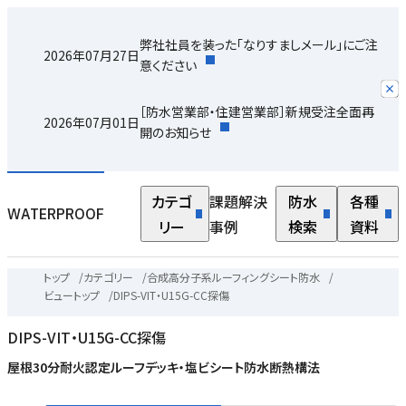
弊社社員を装った「なりすましメール」にご注
2026年07月27日
意ください
［防水営業部・住建営業部］新規受注全面再
2026年07月01日
開のお知らせ
カテゴ
課題解決
防水
各種
WATERPROOF
リー
事例
検索
資料
トップ
/
カテゴリー
/
合成高分子系ルーフィングシート防水
/
ビュートップ
/
DIPS-VIT・U15G-CC探傷
DIPS-VIT・U15G-CC探傷
屋根30分耐火認定ルーフデッキ・塩ビシート防水断熱構法