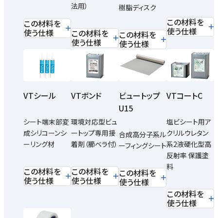
法用）
樹脂ディスク
この材料を
この材料を
使う仕様
使う仕様
この材料を
この材料を
使う仕様
使う仕様
VTシール
VTボンド
ビュートップ
VTコートC
U15
シート端末部変
環境対応型ビュ
塩ビシート用ア
成シリコーンシ
ートップ専用接
クリルウレタン
合成高分子系ル
ーリング材
着剤（櫛ベラ付）
系2液硬化型高
ーフィングシート
反射率 保護塗
料
この材料を
この材料を
この材料を
使う仕様
使う仕様
使う仕様
この材料を
使う仕様