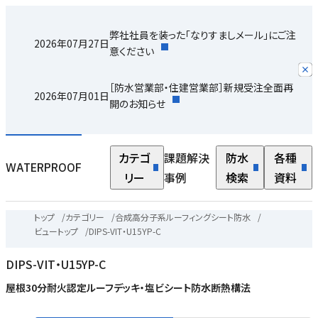
弊社社員を装った「なりすましメール」にご注
2026年07月27日
意ください
［防水営業部・住建営業部］新規受注全面再
2026年07月01日
開のお知らせ
カテゴ
課題解決
防水
各種
WATERPROOF
リー
事例
検索
資料
トップ
/
カテゴリー
/
合成高分子系ルーフィングシート防水
/
ビュートップ
/
DIPS-VIT・U15YP-C
DIPS-VIT・U15YP-C
屋根30分耐火認定ルーフデッキ・塩ビシート防水断熱構法