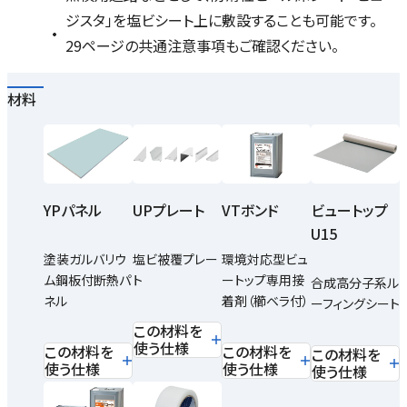
ジスタ」を塩ビシート上に敷設することも可能です。
29ページの共通注意事項もご確認ください。
材料
YPパネル
UPプレート
VTボンド
ビュートップ
U15
塗装ガルバリウ
塩ビ被覆プレー
環境対応型ビュ
ム鋼板付断熱パ
ト
ートップ専用接
合成高分子系ル
ネル
着剤（櫛ベラ付）
ーフィングシート
この材料を
使う仕様
この材料を
この材料を
この材料を
使う仕様
使う仕様
使う仕様