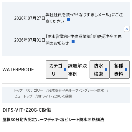
弊社社員を装った「なりすましメール」にご注
2026年07月27日
意ください
［防水営業部・住建営業部］新規受注全面再
2026年07月01日
開のお知らせ
カテゴ
課題解決
防水
各種
WATERPROOF
リー
事例
検索
資料
トップ
/
カテゴリー
/
合成高分子系ルーフィングシート防水
/
ビュートップ
/
DIPS-VIT・Z20G-C探傷
DIPS-VIT・Z20G-C探傷
屋根30分耐火認定ルーフデッキ・塩ビシート防水断熱構法