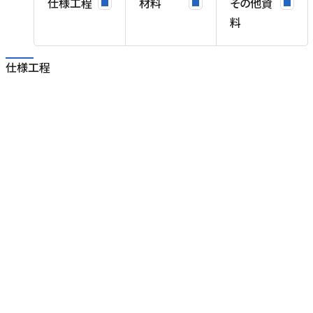
仕様工程
材料
その他資
料
仕様工程