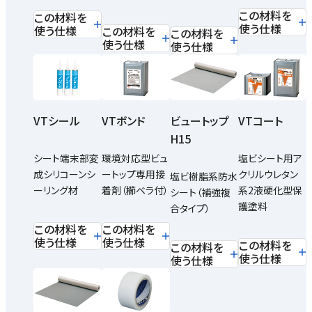
この材料を
この材料を
使う仕様
使う仕様
この材料を
この材料を
使う仕様
使う仕様
VTシール
VTボンド
ビュートップ
VTコート
H15
シート端末部変
環境対応型ビュ
塩ビシート用ア
成シリコーンシ
ートップ専用接
クリルウレタン
塩ビ樹脂系防水
ーリング材
着剤（櫛ベラ付）
系2液硬化型保
シート（補強複
護塗料
合タイプ）
この材料を
この材料を
使う仕様
使う仕様
この材料を
この材料を
使う仕様
使う仕様