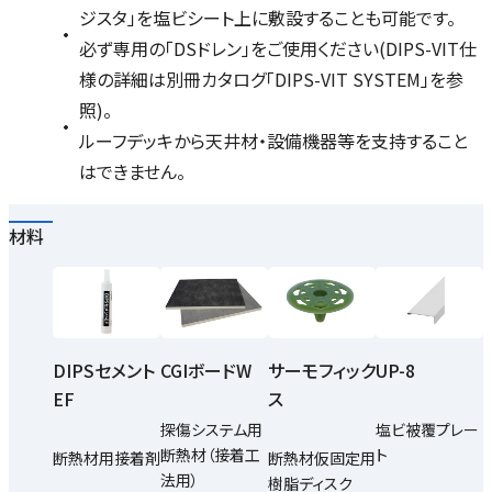
ジスタ」を塩ビシート上に敷設することも可能です。
必ず専用の「DSドレン」をご使用ください(DIPS-VIT仕
様の詳細は別冊カタログ「DIPS-VIT SYSTEM」を参
照)。
ルーフデッキから天井材・設備機器等を支持すること
はできません。
材料
DIPSセメント
CGIボードW
UP-8
サーモフィック
EF
ス
探傷システム用
塩ビ被覆プレー
断熱材（接着工
ト
断熱材用接着剤
断熱材仮固定用
法用）
樹脂ディスク