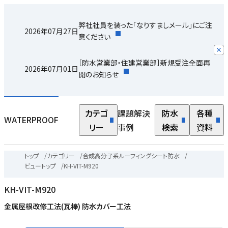
弊社社員を装った「なりすましメール」にご注
2026年07月27日
意ください
［防水営業部・住建営業部］新規受注全面再
2026年07月01日
開のお知らせ
カテゴ
課題解決
防水
各種
WATERPROOF
リー
事例
検索
資料
トップ
/
カテゴリー
/
合成高分子系ルーフィングシート防水
/
ビュートップ
/
KH-VIT-M920
KH-VIT-M920
金属屋根改修工法(瓦棒) 防水カバー工法