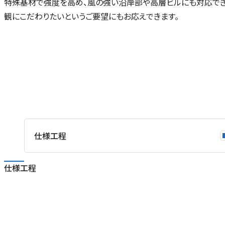
特殊基材で強度を高め、風の強い沿岸部や高層ビルにも対応でき
観にこだわりたいというご要望にもお応えできます。
立
ス
試
張
仕様工程
施
仕様工程