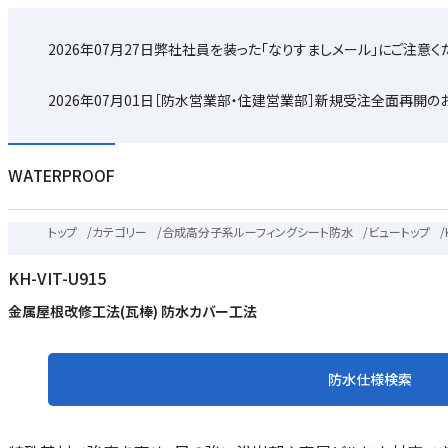
2026年07月27日
弊社社員を装った「なりすましメール」にご注意く
2026年07月01日
［防水営業部・住建営業部］新規受注全面再開の
WATERPROOF
トップ
/
カテゴリー
/
合成高分子系ルーフィングシート防水
/
ビュートップ
/
KH-VIT-U915
金属屋根改修工法(瓦棒) 防水カバー工法
防水仕様検索