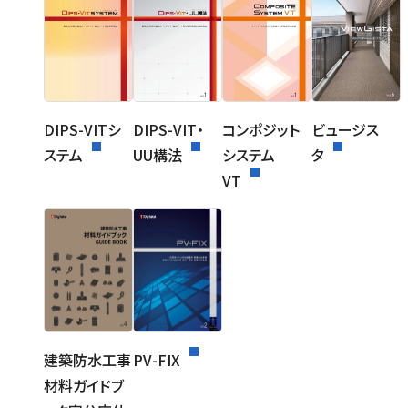
DIPS-VITシ
DIPS-VIT・
コンポジット
ビュージス
ステム
UU構法
システム
タ
VT
建築防水工事
PV-FIX
材料ガイドブ