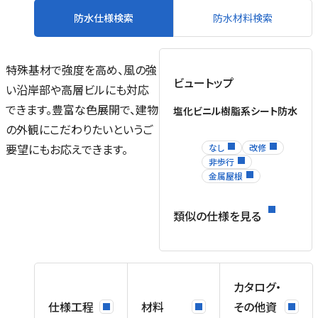
防水仕様検索
防水材料検索
特殊基材で強度を高め、風の強
ビュートップ
い沿岸部や高層ビルにも対応
できます。豊富な色展開で、建物
塩化ビニル樹脂系シート防水
の外観にこだわりたいというご
要望にもお応えできます。
なし
改修
非歩行
金属屋根
類似の仕様を見る
カタログ・
立
仕様工程
材料
その他資
ス