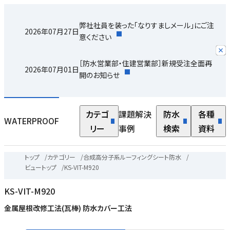
弊社社員を装った「なりすましメール」にご注
2026年07月27日
意ください
［防水営業部・住建営業部］新規受注全面再
2026年07月01日
開のお知らせ
カテゴ
課題解決
防水
各種
WATERPROOF
リー
事例
検索
資料
トップ
/
カテゴリー
/
合成高分子系ルーフィングシート防水
/
ビュートップ
/
KS-VIT-M920
KS-VIT-M920
金属屋根改修工法(瓦棒) 防水カバー工法