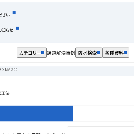
ださい
お知らせ
カテゴリー
課題解決事例
防水検索
各種資料
RD-MV-Z20
修工法