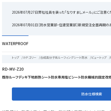
2026年07月27日
弊社社員を装った「なりすましメール」にご注意く
2026年07月01日
［防水営業部・住建営業部］新規受注全面再開の
WATERPROOF
トップ
/
カテゴリー
/
合成高分子系ルーフィングシート防水
/
ビュートップ
/
RD-MV-Z20
既存ルーフデッキ下地断熱シート防水専用塩ビシート防水機械的固定改
防水仕様検索