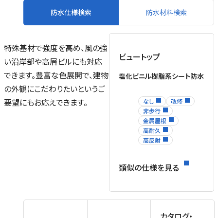
防水仕様検索
防水材料検索
ト
ト
ッ
特殊基材で強度を高め、風の強
ビュートップ
い沿岸部や高層ビルにも対応
ま
できます。豊富な色展開で、建物
塩化ビニル樹脂系シート防水
の外観にこだわりたいというご
さ
要望にもお応えできます。
なし
改修
非歩行
金属屋根
高耐久
。
高反射
し
類似の仕様を見る
を
場
ッ
カタログ・