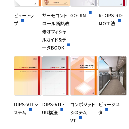
ビュートッ
サーモコント
GO-JIN
R-DIPS RD-
プ
ロール断熱改
MO工法
修オフィシャ
ルガイド＆デ
ータBOOK
DIPS-VITシ
DIPS-VIT・
コンポジット
ビュージス
ステム
UU構法
システム
タ
VT