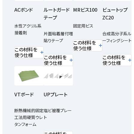
ACボンド
ルートガード
MRビス100
ビュートップ
テープ
ZC20
水性アクリル系
固定用ビス
接着剤
片面粘着層付増
合成高分子系ル
貼りテープ
ーフィングシート
この材料を
使う仕様
この材料を
使う仕様
この材料を
この材料を
使う仕様
使う仕様
VTボード
UPプレート
断熱機械的固定
塩ビ被覆プレー
工法用硬質ウレ
ト
タンフォーム