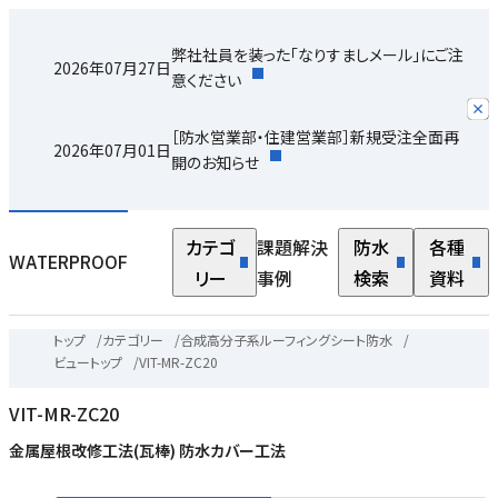
弊社社員を装った「なりすましメール」にご注
2026年07月27日
意ください
ブ
ー
［防水営業部・住建営業部］新規受注全面再
2026年07月01日
開のお知らせ
よ
る
変
カテゴ
課題解決
防水
各種
WATERPROOF
リー
事例
検索
資料
の
隔
トップ
/
カテゴリー
/
合成高分子系ルーフィングシート防水
/
m
ビュートップ
/
VIT-MR-ZC20
そ
る
VIT-MR-ZC20
い
で
金属屋根改修工法(瓦棒) 防水カバー工法
く