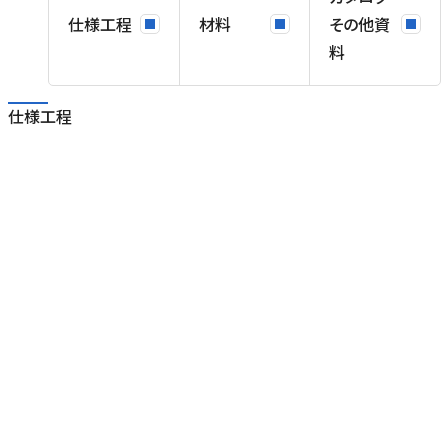
仕様工程
材料
その他資
。
料
0
固
仕様工程