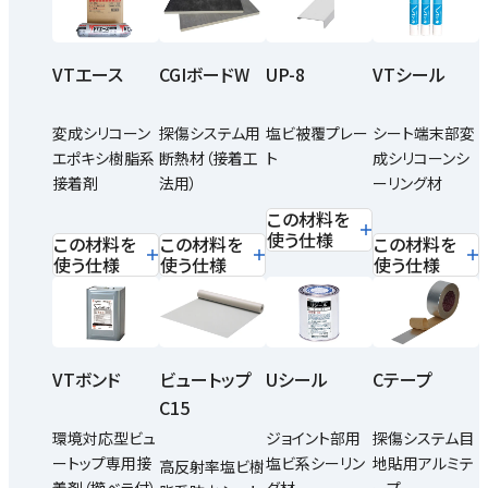
VTエース
CGIボードW
UP-8
VTシール
変成シリコーン
探傷システム用
塩ビ被覆プレー
シート端末部変
エポキシ樹脂系
断熱材（接着工
ト
成シリコーンシ
接着剤
法用）
ーリング材
この材料を
使う仕様
この材料を
この材料を
この材料を
使う仕様
使う仕様
使う仕様
VTボンド
ビュートップ
Uシール
Cテープ
C15
環境対応型ビュ
ジョイント部用
探傷システム目
ートップ専用接
塩ビ系シーリン
地貼用アルミテ
高反射率塩ビ樹