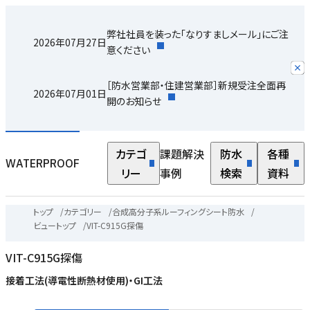
末
弊社社員を装った「なりすましメール」にご注
テ
2026年07月27日
意ください
り
［防水営業部・住建営業部］新規受注全面再
2026年07月01日
開のお知らせ
カテゴ
課題解決
防水
各種
WATERPROOF
リー
事例
検索
資料
トップ
/
カテゴリー
/
合成高分子系ルーフィングシート防水
/
ビュートップ
/
VIT-C915G探傷
VIT-C915G探傷
接着工法(導電性断熱材使用)・GI工法