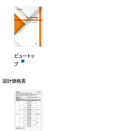
ビュートッ
プ
設計価格表