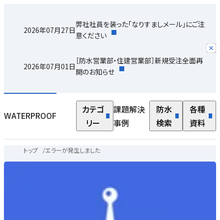
弊社社員を装った「なりすましメール」にご注
2026年07月27日
意ください
［防水営業部・住建営業部］新規受注全面再
2026年07月01日
開のお知らせ
カテゴ
課題解決
防水
各種
WATERPROOF
リー
事例
検索
資料
トップ
/
エラーが発生しました