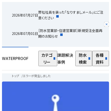
弊社社員を装った「なりすましメール」にご注
2026年07月27日
意ください
［防水営業部・住建営業部］新規受注全面再
2026年07月01日
開のお知らせ
カテゴ
課題解決
防水
各種
WATERPROOF
リー
事例
検索
資料
トップ
/
エラーが発生しました