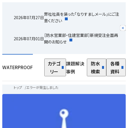
弊社社員を装った「なりすましメール」にご注
2026年07月27日
意ください
［防水営業部・住建営業部］新規受注全面再
2026年07月01日
開のお知らせ
カテゴ
課題解決
防水
各種
WATERPROOF
リー
事例
検索
資料
トップ
/
エラーが発生しました