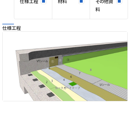
仕様工程
材料
その他資
料
仕様工程