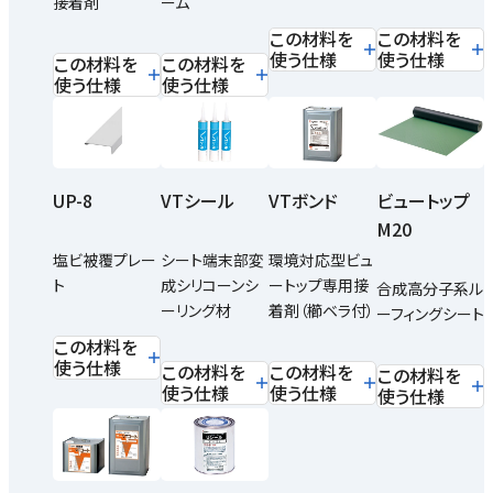
接着剤
ーム
この材料を
この材料を
使う仕様
使う仕様
この材料を
この材料を
使う仕様
使う仕様
UP-8
VTシール
VTボンド
ビュートップ
M20
塩ビ被覆プレー
シート端末部変
環境対応型ビュ
ト
成シリコーンシ
ートップ専用接
合成高分子系ル
ーリング材
着剤（櫛ベラ付）
ーフィングシート
この材料を
使う仕様
この材料を
この材料を
この材料を
使う仕様
使う仕様
使う仕様