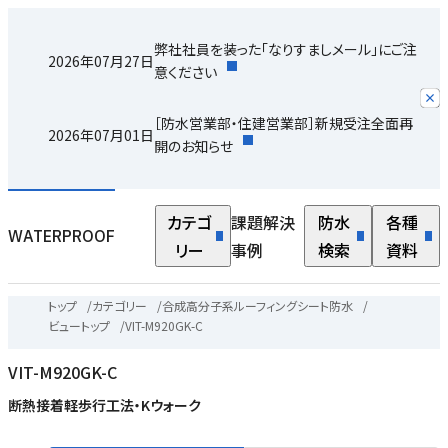
弊社社員を装った「なりすましメール」にご注
2026年07月27日
意ください
［防水営業部・住建営業部］新規受注全面再
2026年07月01日
開のお知らせ
カテゴ
課題解決
防水
各種
WATERPROOF
リー
事例
検索
資料
トップ
/
カテゴリー
/
合成高分子系ルーフィングシート防水
/
ビュートップ
/
VIT-M920GK-C
VIT-M920GK-C
断熱接着軽歩行工法・Kウォーク