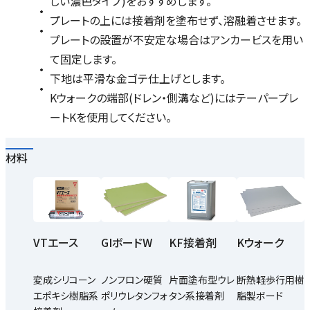
しい濃色タイプ)をおすすめします。
プレートの上には接着剤を塗布せず、溶融着させます。
プレートの設置が不安定な場合はアンカービスを用い
て固定します。
下地は平滑な金ゴテ仕上げとします。
Kウォークの端部(ドレン・側溝など)にはテーパープレ
ートKを使用してください。
材料
Kウォーク
VTエース
GIボードW
KF接着剤
断熱軽歩行用樹
変成シリコーン
ノンフロン硬質
片面塗布型ウレ
脂製ボード
エポキシ樹脂系
ポリウレタンフォ
タン系接着剤