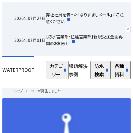
弊社社員を装った「なりすましメール」にご注
2026年07月27日
意ください
［防水営業部・住建営業部］新規受注全面再
2026年07月01日
開のお知らせ
カテゴ
課題解決
防水
各種
WATERPROOF
リー
事例
検索
資料
トップ
/
エラーが発生しました