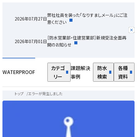
弊社社員を装った「なりすましメール」にご注
2026年07月27日
意ください
［防水営業部・住建営業部］新規受注全面再
2026年07月01日
開のお知らせ
カテゴ
課題解決
防水
各種
WATERPROOF
リー
事例
検索
資料
トップ
/
エラーが発生しました